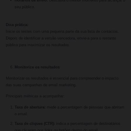
Horários de envio:
Descubra o melhor momento para alcançar o
seu público.
Dica prática:
Inicie os testes com uma pequena parte da sua lista de contactos.
Depois de identificar a versão vencedora, envie-a para o restante
público para maximizar os resultados.
Monitorize os resultados
Monitorizar os resultados é essencial para compreender o impacto
das suas campanhas de email marketing.
Principais métricas a acompanhar:
Taxa de abertura:
mede a percentagem de pessoas que abriram
o email.
Taxa de cliques (CTR):
indica a percentagem de destinatários
que clicaram nos links ou botões dentro do email.