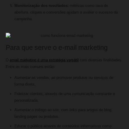
Monitorização dos resultados:
métricas como taxa de
abertura, cliques e conversões ajudam a avaliar o sucesso da
campanha.
Para que serve o e-mail marketing
O
email marketing é uma estratégia versátil
com diversas finalidades.
Entre as mais comuns estão:
Aumentar as vendas, ao promover produtos ou serviços de
forma direta.
Fidelizar clientes, através de uma comunicação constante e
personalizada.
Aumentar o tráfego ao site, com links para artigos de blog,
landing pages ou produtos.
Educar o público através de conteúdos informativos como