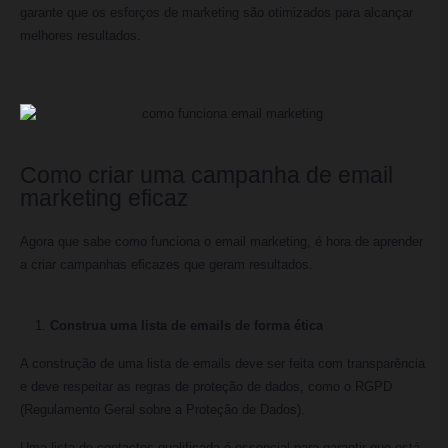
garante que os esforços de marketing são otimizados para alcançar
melhores resultados.
Como criar uma campanha de email
marketing eficaz
Agora que sabe como funciona o email marketing, é hora de aprender
a criar campanhas eficazes que geram resultados.
Construa uma lista de emails de forma ética
A construção de uma lista de emails deve ser feita com transparência
e deve respeitar as regras de proteção de dados, como o RGPD
(Regulamento Geral sobre a Proteção de Dados).
Uma lista de contactos qualificada é essencial para garantir que está