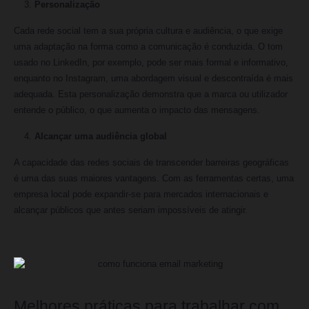
Personalização
Cada rede social tem a sua própria cultura e audiência, o que exige
uma adaptação na forma como a comunicação é conduzida. O tom
usado no LinkedIn, por exemplo, pode ser mais formal e informativo,
enquanto no Instagram, uma abordagem visual e descontraída é mais
adequada. Esta personalização demonstra que a marca ou utilizador
entende o público, o que aumenta o impacto das mensagens.
Alcançar uma audiência global
A capacidade das redes sociais de transcender barreiras geográficas
é uma das suas maiores vantagens. Com as ferramentas certas, uma
empresa local pode expandir-se para mercados internacionais e
alcançar públicos que antes seriam impossíveis de atingir.
Melhores práticas para trabalhar com