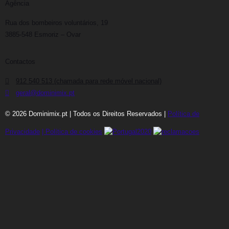
Agência
Rua dos bombeiros voluntários, 19
3885-548 Esmoriz – Ovar
Contactos
912 540 513 (chamada para rede móvel nacional)
geral@dominimix.pt
© 2026 Dominimix.pt | Todos os Direitos Reservados |
Política de
Privacidade
|
Política de cookies