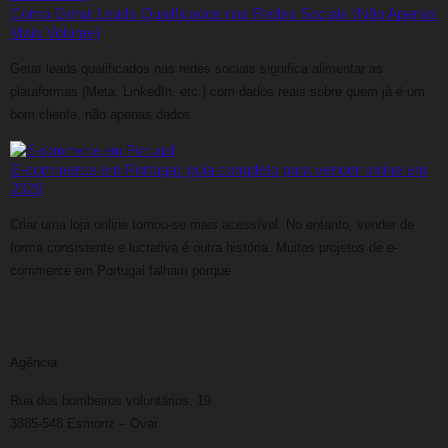
Como Gerar Leads Qualificados nas Redes Sociais (Não Apenas
Mais Volume)
Gerar leads qualificados nas redes sociais significa alimentar as
plataformas (Meta, LinkedIn, etc.) com dados reais sobre quem já é um
bom cliente, não apenas dados
E-commerce em Portugal: guia completo para vender online em
2026
Criar uma loja online tornou-se mais acessível. No entanto, vender de
forma consistente e lucrativa é outra história. Muitos projetos de e-
commerce em Portugal falham porque
Agência
Rua dos bombeiros voluntários, 19
3885-548 Esmoriz – Ovar