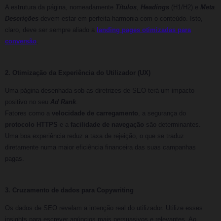
A estrutura da página, nomeadamente
Títulos
,
Headings
(H1/H2) e
Meta
Descrições
devem estar em perfeita harmonia com o conteúdo. Isto,
claro, deve ser sempre aliado a
landing pages otimizadas para
conversão
.
2. Otimização da Experiência do Utilizador (UX)
Uma página desenhada sob as diretrizes de SEO terá um impacto
positivo no seu
Ad Rank
.
Fatores como a
velocidade de carregamento
, a segurança do
protocolo HTTPS
e a
facilidade de navegação
são determinantes.
Uma boa experiência reduz a taxa de rejeição, o que se traduz
diretamente numa maior eficiência financeira das suas campanhas
pagas.
3. Cruzamento de dados para Copywriting
Os dados de SEO revelam a intenção real do utilizador. Utilize esses
insights para escrever anúncios mais persuasivos e relevantes. Ao