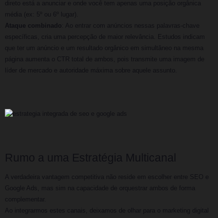
direto está a anunciar e onde você tem apenas uma posição orgânica
média (ex: 5º ou 6º lugar).
Ataque combinado
: Ao entrar com anúncios nessas palavras-chave
específicas, cria uma percepção de maior relevância. Estudos indicam
que ter um anúncio e um resultado orgânico em simultâneo na mesma
página aumenta o CTR total de ambos, pois transmite uma imagem de
líder de mercado e autoridade máxima sobre aquele assunto.
Rumo a uma Estratégia Multicanal
A verdadeira vantagem competitiva não reside em escolher entre SEO e
Google Ads, mas sim na capacidade de orquestrar ambos de forma
complementar.
Ao integrarmos estes canais, deixamos de olhar para o marketing digital