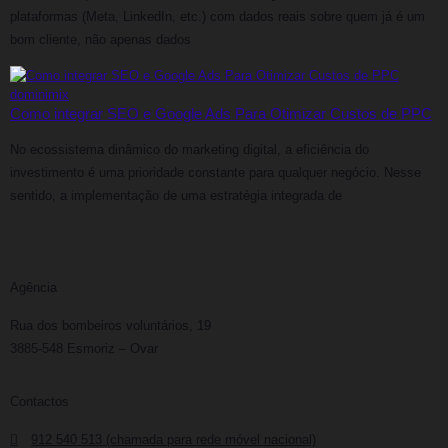
plataformas (Meta, LinkedIn, etc.) com dados reais sobre quem já é um
bom cliente, não apenas dados
Como integrar SEO e Google Ads Para Otimizar Custos de PPC
No ecossistema dinâmico do marketing digital, a eficiência do
investimento é uma prioridade constante para qualquer negócio. Nesse
sentido, a implementação de uma estratégia integrada de
Agência
Rua dos bombeiros voluntários, 19
3885-548 Esmoriz – Ovar
Contactos
912 540 513 (chamada para rede móvel nacional)