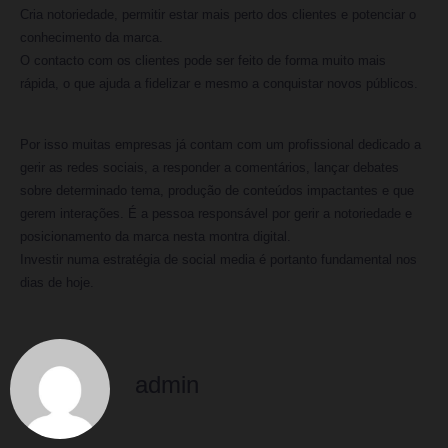
Cria notoriedade, permitir estar mais perto dos clientes e potenciar o
conhecimento da marca.
O contacto com os clientes pode ser feito de forma muito mais
rápida, o que ajuda a fidelizar e mesmo a conquistar novos públicos.
Por isso muitas empresas já contam com um profissional dedicado a
gerir as redes sociais, a responder a comentários, lançar debates
sobre determinado tema, produção de conteúdos impactantes e que
gerem interações. É a pessoa responsável por gerir a notoriedade e
posicionamento da marca nesta montra digital.
Investir numa estratégia de social media é portanto fundamental nos
dias de hoje.
admin